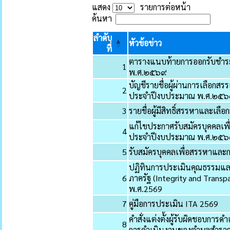
แสดง
รายการต่อหน้า
ค้นหา
ลำดับ
หัวข้อข่าว
ที่
ตารางแนบท้ายการออกรับชำระภ
1
พ.ศ.๒๕๖๙
บัญชีรายชื่อผู้ผ่านการเลือกสร
2
ประจำปีงบประมาณ พ.ศ.๒๕
3
รายชื่อผู้มีสิทธิ์สรรหาและเลื
แก้ไขประกาศรับสมัครบุคคลเพื
4
ประจำปีงบประมาณ พ.ศ.๒๕
5
รับสมัครบุคคลเพื่อสรรหาและก
ปฏิทินการประเมินคุณธรรมแ
6
ภาครัฐ (Integrity and Tran
พ.ศ.2569
7
คู่มือการประเมิน ITA 2569
คำสั่งแต่งตั้งผู้รับผิดชอบก
8
การดำเนินงานของตำบลสำราญ